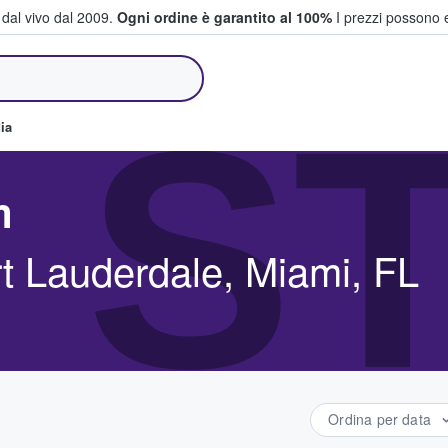
i dal vivo dal 2009.
Ogni ordine è garantito al 100%
I prezzi possono e
e vendono biglietti
 S
ia
m
t Lauderdale, Miami, FL
Ordina per data