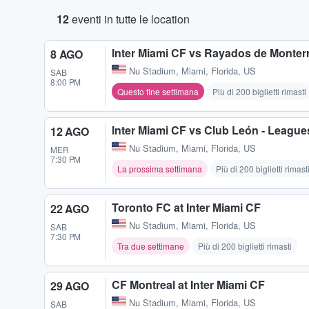
12
eventi in tutte le location
Inter Miami CF vs Rayados de Monter
8 AGO
Nu Stadium
,
Miami, Florida, US
SAB
8:00 PM
Questo fine settimana
Più di 200 biglietti rimasti
Inter Miami CF vs Club León - Leagu
12 AGO
Nu Stadium
,
Miami, Florida, US
MER
7:30 PM
La prossima settimana
Più di 200 biglietti rimast
Toronto FC at Inter Miami CF
22 AGO
Nu Stadium
,
Miami, Florida, US
SAB
7:30 PM
Tra due settimane
Più di 200 biglietti rimasti
CF Montreal at Inter Miami CF
29 AGO
Nu Stadium
,
Miami, Florida, US
SAB