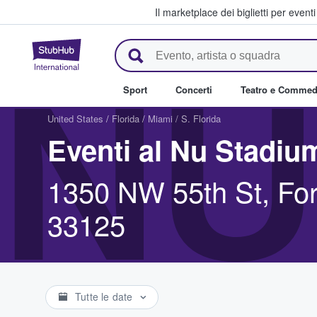
Il marketplace dei biglietti per event
StubHub - Dove i fan comprano 
NU
Sport
Concerti
Teatro e Commed
United States
/
Florida
/
Miami / S. Florida
Eventi al Nu Stadiu
1350 NW 55th St, For
33125
Tutte le date