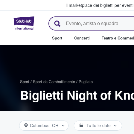
Il marketplace dei biglietti per event
StubHub - Dove i fan comprano 
Sport
Concerti
Teatro e Commed
Sport
/
Sport da Combattimento
/
Pugilato
Biglietti Night of K
Columbus, OH
Tutte le date