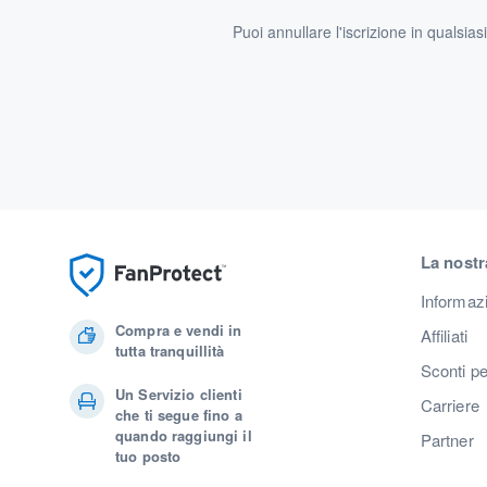
Puoi annullare l'iscrizione in qualsia
La nostr
Informaz
Compra e vendi in
Affiliati
tutta tranquillità
Sconti pe
Un Servizio clienti
Carriere
che ti segue fino a
quando raggiungi il
Partner
tuo posto