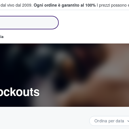
i dal vivo dal 2009.
Ogni ordine è garantito al 100%
I prezzi possono e
e vendono biglietti
ia
nockouts
Ordina per data