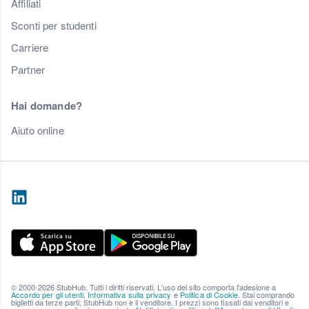
Affiliati
Sconti per studenti
Carriere
Partner
Hai domande?
Aiuto online
© 2000-2026 StubHub. Tutti i diritti riservati. L'uso del sito comporta l'adesione a
Accordo per gli utenti
,
Informativa sulla privacy
e
Politica di Cookie
. Stai comprando
biglietti da terze parti; StubHub non è il venditore. I prezzi sono fissati dai venditori e