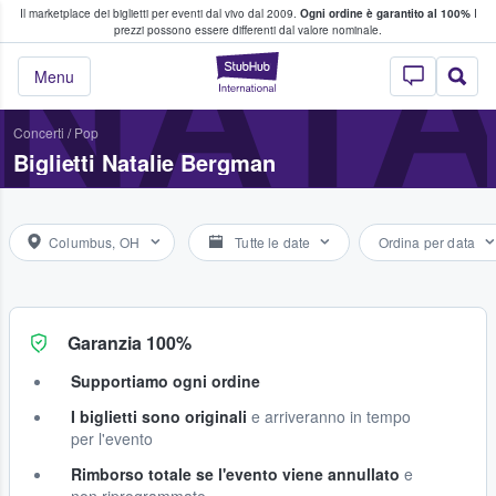
Il marketplace dei biglietti per eventi dal vivo dal 2009.
Ogni ordine è garantito al 100%
I
i fan comprano e vendono biglietti
NAT
prezzi possono essere differenti dal valore nominale.
StubHub - Dove i 
Menu
Concerti
/
Pop
Biglietti Natalie Bergman
Columbus, OH
Tutte le date
Ordina per data
Garanzia 100%
Supportiamo ogni ordine
I biglietti sono originali
e arriveranno in tempo
per l'evento
Rimborso totale se l'evento viene annullato
e