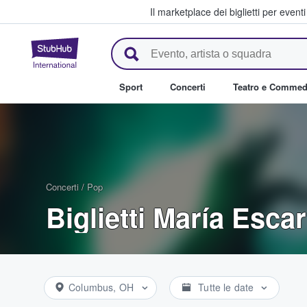
Il marketplace dei biglietti per event
StubHub - Dove i fan comprano 
Sport
Concerti
Teatro e Commed
Concerti
/
Pop
Biglietti María Esca
Columbus, OH
Tutte le date