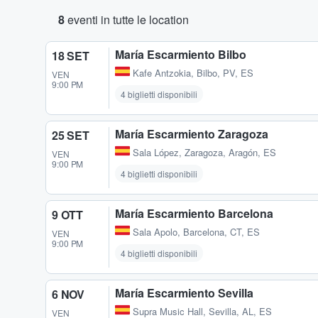
8
eventi in tutte le location
María Escarmiento Bilbo
18 SET
Kafe Antzokia
,
Bilbo, PV, ES
VEN
9:00 PM
4 biglietti disponibili
María Escarmiento Zaragoza
25 SET
Sala López
,
Zaragoza, Aragón, ES
VEN
9:00 PM
4 biglietti disponibili
María Escarmiento Barcelona
9 OTT
Sala Apolo
,
Barcelona, CT, ES
VEN
9:00 PM
4 biglietti disponibili
María Escarmiento Sevilla
6 NOV
Supra Music Hall
,
Sevilla, AL, ES
VEN