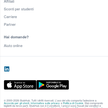
Affiliati
Sconti per studenti
Carriere
Partner
Hai domande?
Aiuto online
© 2000-2026 StubHub. Tutti i diritti riservati. L'uso del sito comporta l'adesione a
Accordo per gli utenti
,
Informativa sulla privacy
e
Politica di Cookie
. Stai comprando
biglietti da terze parti; StubHub non è il venditore. I prezzi sono fissati dai venditori e