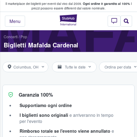
Il marketplace dei biglietti per eventi dal vivo dal 2009.
Ogni ordine è garantito al 100%
I
i fan comprano e vendono biglietti
MAF
prezzi possono essere differenti dal valore nominale.
StubHub - Dove i 
Menu
Concerti
/
Pop
Biglietti Mafalda Cardenal
Columbus, OH
Tutte le date
Ordina per data
Garanzia 100%
Supportiamo ogni ordine
I biglietti sono originali
e arriveranno in tempo
per l'evento
Rimborso totale se l'evento viene annullato
e