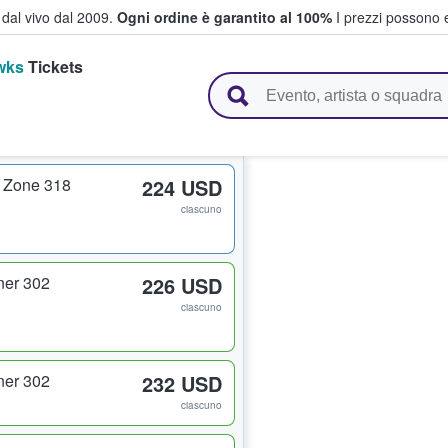
i dal vivo dal 2009.
Ogni ordine è garantito al 100%
I prezzi possono e
wks
Tickets
vendono biglietti
 Zone 318
224 USD
ciascuno
ner 302
226 USD
ciascuno
ner 302
232 USD
ciascuno