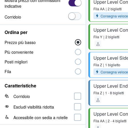
Mostra prezzi con commissioni
Upper Level Cor
indicative
Fila
AA
2 biglietti
Consegna veloce
Corridoio
Upper Level Cor
Ordina per
Fila
Y
2 biglietti
Prezzo più basso
Più conveniente
Upper Level Side
Posti migliori
Fila
Z
1 biglietto
Fila
Consegna veloce
Caratteristiche
Upper Level End
Fila
Z
1 - 8 biglietti
Corridoio
Escludi visibilità ridotta
Upper Level Cor
Accessibile con sedia a rotelle
Fila
AA
2 - 4 biglietti