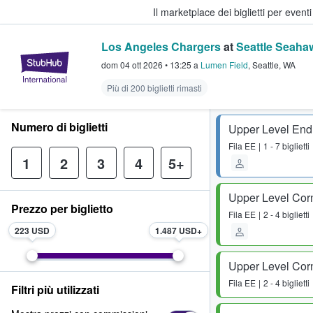
Il marketplace dei biglietti per event
Los Angeles Chargers
at
Seattle Seaha
StubHub - Dove i fan comprano e 
dom 04 ott 2026
•
13:25
a
Lumen Field
,
Seattle
,
WA
Più di 200 biglietti rimasti
Numero di biglietti
Upper Level End
Fila
EE
1 - 7 biglietti
1
2
3
4
5+
Upper Level Cor
Prezzo per biglietto
Fila
EE
2 - 4 biglietti
223 USD
1.487 USD
Upper Level Cor
Fila
EE
2 - 4 biglietti
Filtri più utilizzati