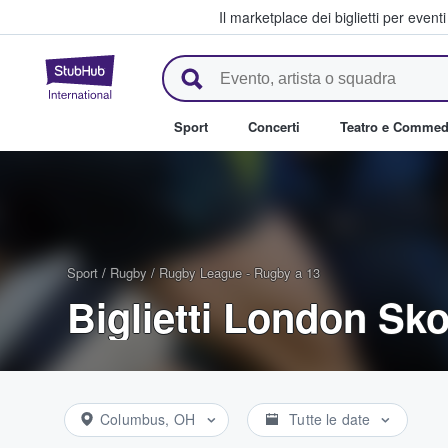
Il marketplace dei biglietti per event
StubHub - Dove i fan comprano 
Sport
Concerti
Teatro e Commed
Sport
/
Rugby
/
Rugby League - Rugby a 13
Biglietti London Sko
Columbus, OH
Tutte le date