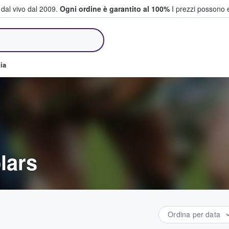
i dal vivo dal 2009.
Ogni ordine è garantito al 100%
I prezzi possono e
e vendono biglietti
ia
lars
Ordina per data