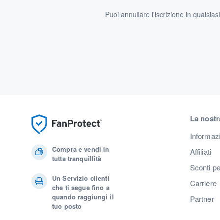
Puoi annullare l'iscrizione in qualsia
La nostr
Informaz
Compra e vendi in
Affiliati
tutta tranquillità
Sconti pe
Un Servizio clienti
Carriere
che ti segue fino a
quando raggiungi il
Partner
tuo posto