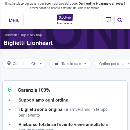
Il marketplace dei biglietti per eventi dal vivo dal 2009.
Ogni ordine è garantito al 100%
I
i fan comprano e vendono biglietti
LIO
prezzi possono essere differenti dal valore nominale.
StubHub - Dove i 
Menu
Concerti
/
Rap e hip-hop
Biglietti Lionheart
Columbus, OH
Tutte le date
Ordina per data
Garanzia 100%
Supportiamo ogni ordine
I biglietti sono originali
e arriveranno in tempo
per l'evento
Rimborso totale se l'evento viene annullato
e