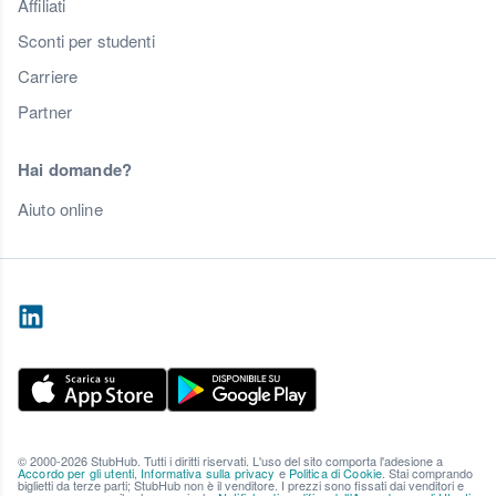
Affiliati
Sconti per studenti
Carriere
Partner
Hai domande?
Aiuto online
© 2000-2026 StubHub. Tutti i diritti riservati. L'uso del sito comporta l'adesione a
Accordo per gli utenti
,
Informativa sulla privacy
e
Politica di Cookie
. Stai comprando
biglietti da terze parti; StubHub non è il venditore. I prezzi sono fissati dai venditori e