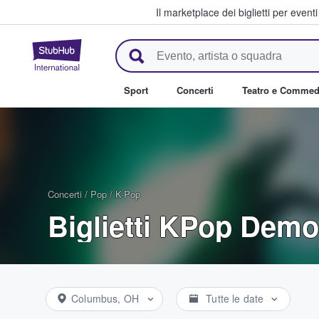
Il marketplace dei biglietti per event
StubHub - Dove i fan comprano 
Sport
Concerti
Teatro e Commed
Concerti
/
Pop
/
K-Pop
Biglietti KPop Demo
Columbus, OH
Tutte le date