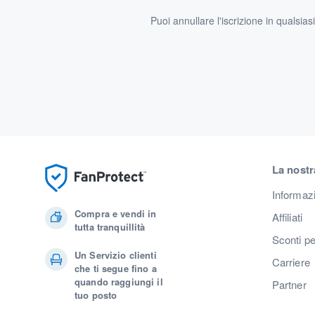
Puoi annullare l'iscrizione in qualsia
La nostr
Informaz
Compra e vendi in
Affiliati
tutta tranquillità
Sconti pe
Un Servizio clienti
Carriere
che ti segue fino a
quando raggiungi il
Partner
tuo posto