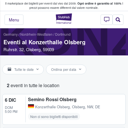
Il marketplace dei biglietti per eventi dal vivo dal 2009.
Ogni ordine è garantito al 100%
I
i fan comprano e vendono biglietti
prezzi possono essere differenti dal valore nominale.
KON
StubHub - Dove i 
Menu
Germany
/
Nordrhein-Westfalen
/
Dortmund
Eventi al Konzerthalle Olsberg
Ruhrstr. 32, Olsberg, 59939
Tutte le date
Ordina per data
2
eventi in tutte le location
Semino Rossi Olsberg
6 DIC
Konzerthalle Olsberg
,
Olsberg, NW, DE
DOM
5:00 PM
Non ci sono biglietti disponibili