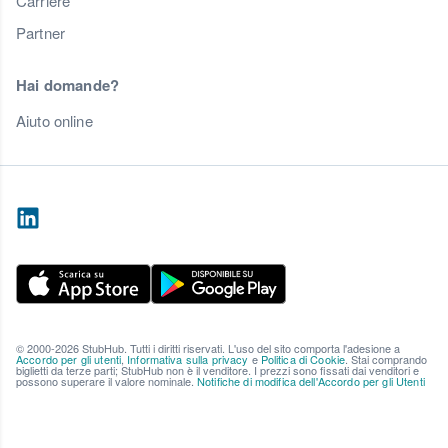
Carriere
Partner
Hai domande?
Aiuto online
© 2000-2026 StubHub. Tutti i diritti riservati. L'uso del sito comporta l'adesione a
Accordo per gli utenti
,
Informativa sulla privacy
e
Politica di Cookie
. Stai comprando
biglietti da terze parti; StubHub non è il venditore. I prezzi sono fissati dai venditori e
possono superare il valore nominale.
Notifiche di modifica dell'Accordo per gli Utenti