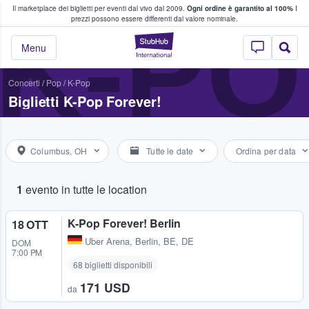
Il marketplace dei biglietti per eventi dal vivo dal 2009.
Ogni ordine è garantito al 100%
I
i fan comprano e vendono biglietti
K-PO
prezzi possono essere differenti dal valore nominale.
StubHub - Dove i 
Menu
Concerti
/
Pop
/
K-Pop
Biglietti K-Pop Forever!
Columbus, OH
Tutte le date
Ordina per data
1
evento in tutte le location
K-Pop Forever! Berlin
18 OTT
Uber Arena
,
Berlin, BE, DE
DOM
7:00 PM
68 biglietti disponibili
171 USD
da