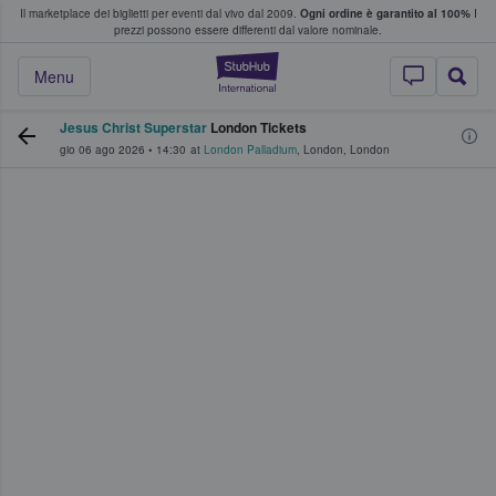
Il marketplace dei biglietti per eventi dal vivo dal 2009.
Ogni ordine è garantito al 100%
I
i fan comprano e vendono biglietti
prezzi possono essere differenti dal valore nominale.
StubHub - Dove i 
Menu
Jesus Christ Superstar
London Tickets
gio 06 ago 2026
•
14:30
at
London Palladium
,
London
,
London