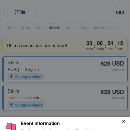
Filtri
USD
Box
Royal Circle
Stalls
Upper Circle
Stalls Standing
00
08
54
15
:
:
:
Ultima occasione per entrare!
days
hours
min
sec
Stalls
628 USD
Fila
R
1 - 2 biglietti
ciascuno
Consegna veloce
Stalls
629 USD
Fila
P
1 - 2 biglietti
ciascuno
Consegna veloce
Event information