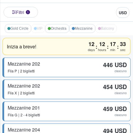
Filtri
USD
1
Gold Circle
VIP
Orchestra
Mezzanine
Balcony
12
12
17
33
:
:
:
Inizia a breve!
days
hours
min
sec
Mezzanine 202
446 USD
Fila
P
2 biglietti
ciascuno
Mezzanine 202
454 USD
Fila
X
2 biglietti
ciascuno
Mezzanine 201
459 USD
Fila
G
2 - 4 biglietti
ciascuno
Mezzanine 204
494 USD