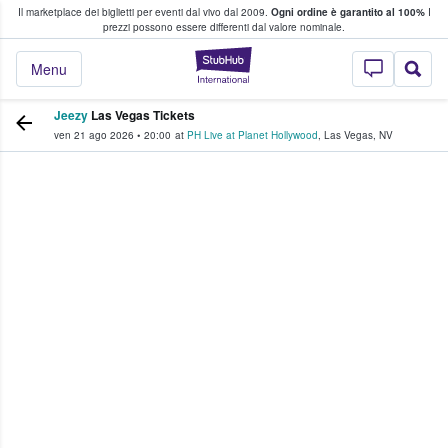
Il marketplace dei biglietti per eventi dal vivo dal 2009.
Ogni ordine è garantito al 100%
I
i fan comprano e vendono biglietti
prezzi possono essere differenti dal valore nominale.
StubHub - Dove i 
Menu
Jeezy
Las Vegas Tickets
ven 21 ago 2026
•
20:00
at
PH Live at Planet Hollywood
,
Las Vegas
,
NV