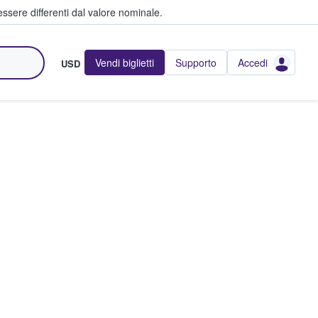
ssere differenti dal valore nominale.
Vendi biglietti
Supporto
Accedi
USD