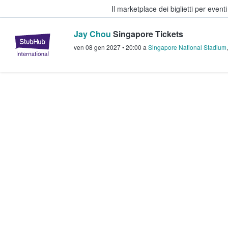
Il marketplace dei biglietti per event
Jay Chou
Singapore Tickets
StubHub - Dove i fan comprano e 
ven 08 gen 2027
•
20:00
a
Singapore National Stadium