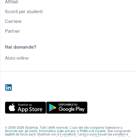
Affiliati
Sconti per studenti
Carriere
Partner
Hai domande?
Aiuto online
© 2000-2026 StubHub. Tutti i diritti riservati. L'uso del sito comporta l'adesione a
Accordo per gli utenti
,
Informativa sulla privacy
e
Politica di Cookie
. Stai comprando
biglietti da terze parti; StubHub non è il venditore. I prezzi sono fissati dai venditori e