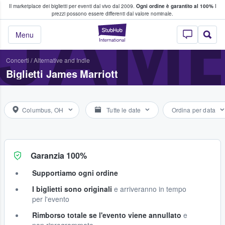
Il marketplace dei biglietti per eventi dal vivo dal 2009.
Ogni ordine è garantito al 100%
I
i fan comprano e vendono biglietti
JAM
prezzi possono essere differenti dal valore nominale.
StubHub - Dove i 
Menu
Concerti
/
Alternative and Indie
Biglietti James Marriott
Columbus, OH
Tutte le date
Ordina per data
Garanzia 100%
Supportiamo ogni ordine
I biglietti sono originali
e arriveranno in tempo
per l'evento
Rimborso totale se l'evento viene annullato
e