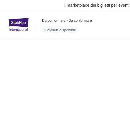
Il marketplace dei biglietti per event
Da confermare
•
Da confermare
StubHub - Dove i fan comprano e 
2 biglietti disponibili