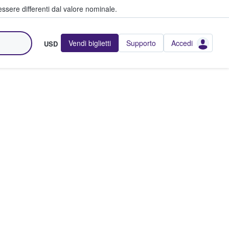
ssere differenti dal valore nominale.
Vendi biglietti
Supporto
Accedi
USD