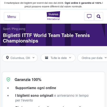
Il marketplace dei biglietti per eventi dal vivo dal 2009.
Ogni ordine è garantito al 100%
I
i fan comprano e vendono biglietti
prezzi possono essere differenti dal valore nominale.
ITTF
StubHub - Dove i 
Menu
Sport
/
Ping pong
Biglietti ITTF World Team Table Tennis
Championships
Columbus, OH
Tutte le date
Ordina per data
Garanzia 100%
Supportiamo ogni ordine
I biglietti sono originali
e arriveranno in tempo
per l'evento