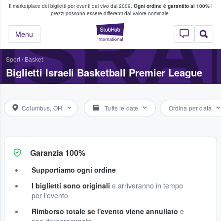
Il marketplace dei biglietti per eventi dal vivo dal 2009.
Ogni ordine è garantito al 100%
I
i fan comprano e vendono biglietti
ISRA
prezzi possono essere differenti dal valore nominale.
StubHub - Dove i 
Menu
Sport
/
Basket
Biglietti Israeli Basketball Premier League
Columbus, OH
Tutte le date
Ordina per data
Garanzia 100%
Supportiamo ogni ordine
I biglietti sono originali
e arriveranno in tempo
per l'evento
Rimborso totale se l'evento viene annullato
e