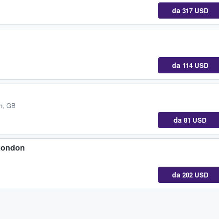
da
317 USD
da
114 USD
on, GB
da
81 USD
 London
da
202 USD