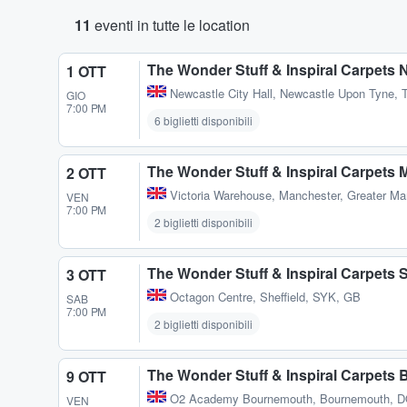
11
eventi in tutte le location
The Wonder Stuff & Inspiral Carpets
1 OTT
Newcastle City Hall
,
Newcastle Upon Tyne, 
GIO
7:00 PM
6 biglietti disponibili
The Wonder Stuff & Inspiral Carpets
2 OTT
Victoria Warehouse
,
Manchester, Greater Ma
VEN
7:00 PM
2 biglietti disponibili
The Wonder Stuff & Inspiral Carpets S
3 OTT
Octagon Centre
,
Sheffield, SYK, GB
SAB
7:00 PM
2 biglietti disponibili
The Wonder Stuff & Inspiral Carpets
9 OTT
O2 Academy Bournemouth
,
Bournemouth, 
VEN