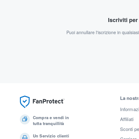
Iscriviti pe
Puoi annullare l'iscrizione in qualsia
La nostr
Informaz
Compra e vendi in
Affiliati
tutta tranquillità
Sconti pe
Un Servizio clienti
Carriere