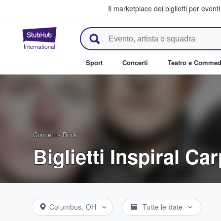
Il marketplace dei biglietti per event
StubHub - Dove i fan comprano 
Sport
Concerti
Teatro e Commed
Concerti
/
Rock
Biglietti Inspiral Ca
Columbus, OH
Tutte le date