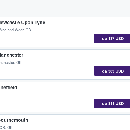
 Newcastle Upon Tyne
Tyne and Wear, GB
da
137 USD
 Manchester
nchester, GB
da
303 USD
heffield
da
344 USD
 Bournemouth
DOR, GB