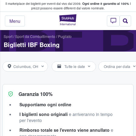
Il marketplace dei biglietti per eventi dal vivo dal 2009.
Ogni ordine è garantito al 100%
I
i fan comprano e vendono biglietti
IBF 
prezzi possono essere differenti dal valore nominale.
StubHub - Dove i 
Menu
Sport
/
Sport da Combattimento
/
Pugilato
Biglietti IBF Boxing
Columbus, OH
Tutte le date
Ordina per data
Garanzia 100%
Supportiamo ogni ordine
I biglietti sono originali
e arriveranno in tempo
per l'evento
Rimborso totale se l'evento viene annullato
e