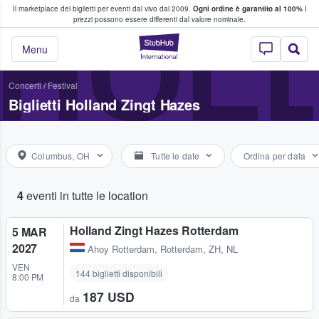
Il marketplace dei biglietti per eventi dal vivo dal 2009.
Ogni ordine è garantito al 100%
I
i fan comprano e vendono biglietti
HOLL
prezzi possono essere differenti dal valore nominale.
StubHub - Dove i 
Menu
Concerti
/
Festival
Biglietti Holland Zingt Hazes
Columbus, OH
Tutte le date
Ordina per data
4
eventi in tutte le location
Holland Zingt Hazes Rotterdam
5 MAR
2027
Ahoy Rotterdam
,
Rotterdam, ZH, NL
VEN
144 biglietti disponibili
8:00 PM
187 USD
da