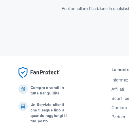
Puoi annullare l'iscrizione in qualsia
La nostr
Informaz
Compra e vendi in
Affiliati
tutta tranquillità
Sconti pe
Un Servizio clienti
Carriere
che ti segue fino a
quando raggiungi il
Partner
tuo posto