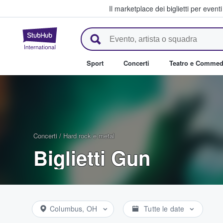
Il marketplace dei biglietti per event
StubHub - Dove i fan comprano 
Sport
Concerti
Teatro e Commed
Concerti
/
Hard rock e metal
Biglietti Gun
Columbus, OH
Tutte le date