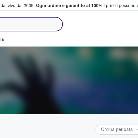
i dal vivo dal 2009.
Ogni ordine è garantito al 100%
I prezzi possono e
e vendono biglietti
ia
Ordina per data