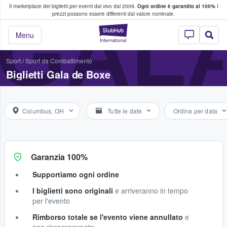
Il marketplace dei biglietti per eventi dal vivo dal 2009.
Ogni ordine è garantito al 100%
I
i fan comprano e vendono biglietti
GALA
prezzi possono essere differenti dal valore nominale.
StubHub - Dove i 
Menu
Sport
/
Sport da Combattimento
Biglietti Gala de Boxe
Columbus, OH
Tutte le date
Ordina per data
Garanzia 100%
Supportiamo ogni ordine
I biglietti sono originali
e arriveranno in tempo
per l'evento
Rimborso totale se l'evento viene annullato
e