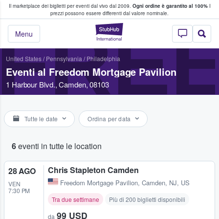
Il marketplace dei biglietti per eventi dal vivo dal 2009.
Ogni ordine è garantito al 100%
I
i fan comprano e vendono biglietti
prezzi possono essere differenti dal valore nominale.
FRE
StubHub - Dove i 
Menu
United States
/
Pennsylvania
/
Philadelphia
Eventi al Freedom Mortgage Pavilion
1 Harbour Blvd., Camden, 08103
Tutte le date
Ordina per data
6
eventi in tutte le location
Chris Stapleton Camden
28 AGO
Freedom Mortgage Pavilion
,
Camden, NJ, US
VEN
7:30 PM
Tra due settimane
Più di 200 biglietti disponibili
99 USD
da