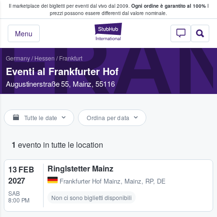
Il marketplace dei biglietti per eventi dal vivo dal 2009.
Ogni ordine è garantito al 100%
I
i fan comprano e vendono biglietti
prezzi possono essere differenti dal valore nominale.
FRA
StubHub - Dove i 
Menu
Germany
/
Hessen
/
Frankfurt
Eventi al Frankfurter Hof
Augustinerstraße 55, Mainz, 55116
Tutte le date
Ordina per data
1
evento in tutte le location
Ringlstetter Mainz
13 FEB
2027
Frankfurter Hof Mainz
,
Mainz, RP, DE
SAB
Non ci sono biglietti disponibili
8:00 PM