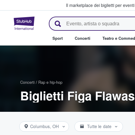
Il marketplace dei biglietti per event
StubHub - Dove i fan comprano 
Sport
Concerti
Teatro e Commed
Concerti
/
Rap e hip-hop
Biglietti Figa Flawas
Columbus, OH
Tutte le date