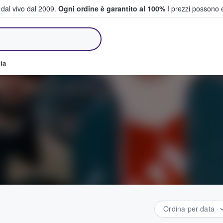
i dal vivo dal 2009.
Ogni ordine è garantito al 100%
I prezzi possono e
e vendono biglietti
ia
Ordina per data