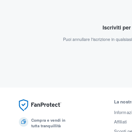
Iscriviti pe
Puoi annullare l'iscrizione in qualsia
La nostr
Informaz
Compra e vendi in
Affiliati
tutta tranquillità
Sconti pe