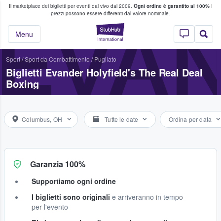
Il marketplace dei biglietti per eventi dal vivo dal 2009.
Ogni ordine è garantito al 100%
I
i fan comprano e vendono biglietti
prezzi possono essere differenti dal valore nominale.
EVAN
StubHub - Dove i 
Menu
Sport
/
Sport da Combattimento
/
Pugilato
Biglietti Evander Holyfield's The Real Deal
Boxing
Columbus, OH
Tutte le date
Ordina per data
Garanzia 100%
Supportiamo ogni ordine
I biglietti sono originali
e arriveranno in tempo
per l'evento