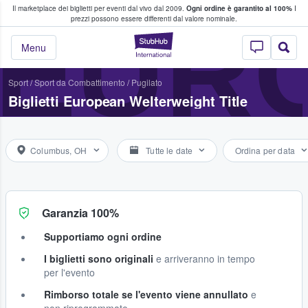
Il marketplace dei biglietti per eventi dal vivo dal 2009.
Ogni ordine è garantito al 100%
I
i fan comprano e vendono biglietti
EURO
prezzi possono essere differenti dal valore nominale.
StubHub - Dove i 
Menu
Sport
/
Sport da Combattimento
/
Pugilato
Biglietti European Welterweight Title
Columbus, OH
Tutte le date
Ordina per data
Garanzia 100%
Supportiamo ogni ordine
I biglietti sono originali
e arriveranno in tempo
per l'evento
Rimborso totale se l'evento viene annullato
e