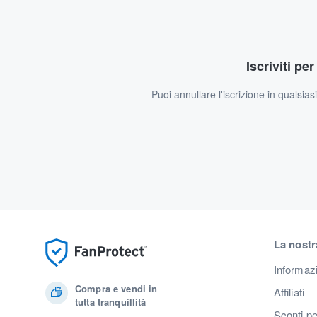
Iscriviti pe
Puoi annullare l'iscrizione in qualsia
La nostr
Informaz
Compra e vendi in
Affiliati
tutta tranquillità
Sconti pe