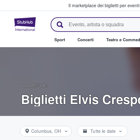
Il marketplace dei biglietti per event
StubHub - Dove i fan comprano 
Sport
Concerti
Teatro e Commed
Concerti
/
Latin
Biglietti Elvis Cresp
Columbus, OH
Tutte le date