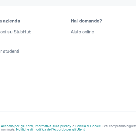
a azienda
Hai domande?
ioni su StubHub
Aiuto online
r studenti
a
Accordo per gli utenti
,
Informativa sulla privacy
e
Politica di Cookie
. Stai comprando bigliet
re nominale.
Notifiche di modifica dell'Accordo per gli Utenti