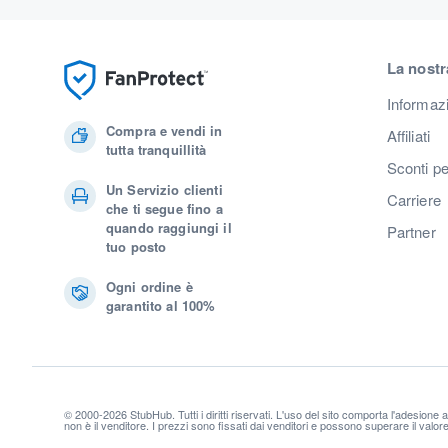
La nostr
Informaz
Compra e vendi in
Affiliati
tutta tranquillità
Sconti pe
Un Servizio clienti
Carriere
che ti segue fino a
quando raggiungi il
Partner
tuo posto
Ogni ordine è
garantito al 100%
© 2000-2026 StubHub. Tutti i diritti riservati. L'uso del sito comporta l'adesione 
non è il venditore. I prezzi sono fissati dai venditori e possono superare il valo