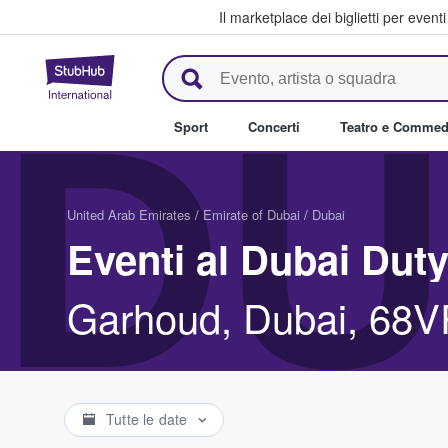
Il marketplace dei biglietti per event
StubHub - Dove i fan comprano 
DU
Sport
Concerti
Teatro e Commed
United Arab Emirates
/
Emirate of Dubai
/
Dubai
Eventi al Dubai Dut
Garhoud, Dubai, 68
Tutte le date