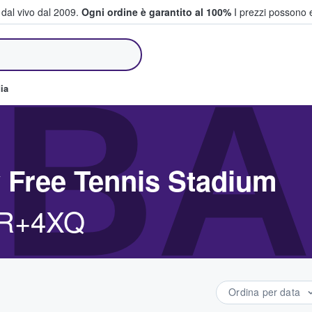
i dal vivo dal 2009.
Ogni ordine è garantito al 100%
I prezzi possono e
e vendono biglietti
BA
ia
y Free Tennis Stadium
VR+4XQ
Ordina per data