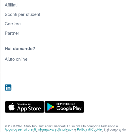
Affiliati
Sconti per studenti
Carriere
Partner
Hai domande?
Aiuto online
© 2000-2026 StubHub. Tutti i diritti riservati. L'uso del sito comporta l'adesione a
Accordo per gli utenti
,
Informativa sulla privacy
e
Politica di Cookie
. Stai comprando