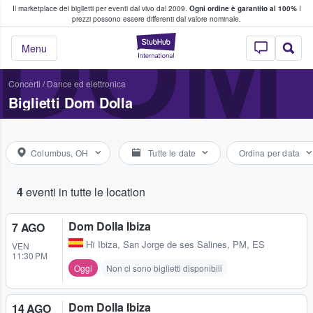
Il marketplace dei biglietti per eventi dal vivo dal 2009.
Ogni ordine è garantito al 100%
I
i fan comprano e vendono biglietti
DOM
prezzi possono essere differenti dal valore nominale.
StubHub - Dove i 
Menu
Concerti
/
Dance ed elettronica
Biglietti Dom Dolla
Columbus, OH
Tutte le date
Ordina per data
4
eventi in tutte le location
Dom Dolla Ibiza
7 AGO
Hï Ibiza
,
San Jorge de ses Salines, PM, ES
VEN
11:30 PM
Oggi
Non ci sono biglietti disponibili
Dom Dolla Ibiza
14 AGO