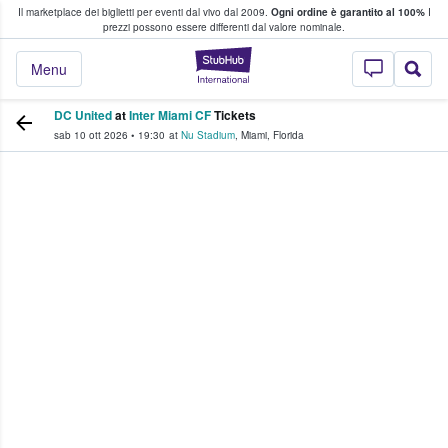
Il marketplace dei biglietti per eventi dal vivo dal 2009.
Ogni ordine è garantito al 100%
I
i fan comprano e vendono biglietti
prezzi possono essere differenti dal valore nominale.
StubHub - Dove i 
Menu
DC United
at
Inter Miami CF
Tickets
sab 10 ott 2026
•
19:30
at
Nu Stadium
,
Miami
,
Florida