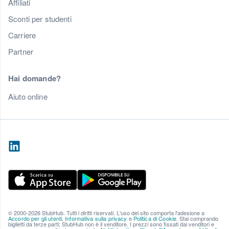
Affiliati
Sconti per studenti
Carriere
Partner
Hai domande?
Aiuto online
© 2000-2026 StubHub. Tutti i diritti riservati. L'uso del sito comporta l'adesione a
Accordo per gli utenti
,
Informativa sulla privacy
e
Politica di Cookie
. Stai comprando
biglietti da terze parti; StubHub non è il venditore. I prezzi sono fissati dai venditori e