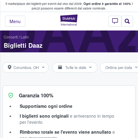
Il marketplace dei biglietti per eventi dal vivo dal 2009.
Ogni ordine è garantito al 100%
I
i fan comprano e vendono biglietti
DAA
prezzi possono essere differenti dal valore nominale.
StubHub - Dove i 
Menu
Concerti
/
Latin
Biglietti Daaz
Columbus, OH
Tutte le date
Ordina per data
Garanzia 100%
Supportiamo ogni ordine
I biglietti sono originali
e arriveranno in tempo
per l'evento
Rimborso totale se l'evento viene annullato
e