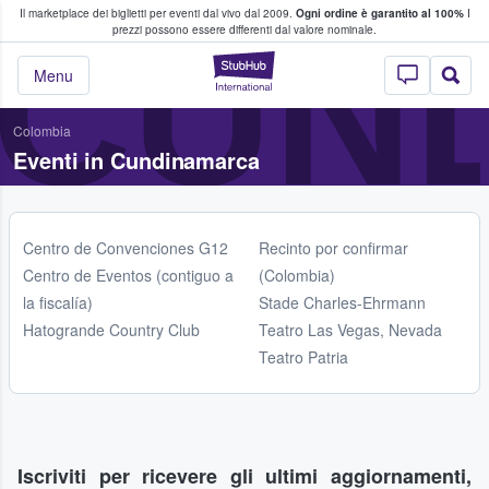
Il marketplace dei biglietti per eventi dal vivo dal 2009.
Ogni ordine è garantito al 100%
I
i fan comprano e vendono biglietti
CUN
prezzi possono essere differenti dal valore nominale.
StubHub - Dove i 
Menu
Colombia
Eventi in Cundinamarca
Centro de Convenciones G12
Recinto por confirmar
Centro de Eventos (contiguo a
(Colombia)
la fiscalía)
Stade Charles-Ehrmann
Hatogrande Country Club
Teatro Las Vegas, Nevada
Teatro Patria
Iscriviti per ricevere gli ultimi aggiornamenti,