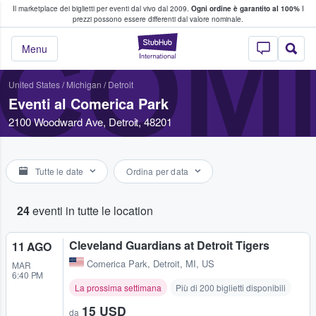
Il marketplace dei biglietti per eventi dal vivo dal 2009.
Ogni ordine è garantito al 100%
I
i fan comprano e vendono biglietti
prezzi possono essere differenti dal valore nominale.
COM
StubHub - Dove i 
Menu
United States
/
Michigan
/
Detroit
Eventi al Comerica Park
2100 Woodward Ave, Detroit, 48201
Tutte le date
Ordina per data
24
eventi in tutte le location
Cleveland Guardians at Detroit Tigers
11 AGO
Comerica Park
,
Detroit, MI, US
MAR
6:40 PM
La prossima settimana
Più di 200 biglietti disponibili
15 USD
da