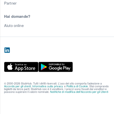
Partner
Hai domande?
Aiuto online
© 2000-2026 StubHub. Tutti i diritti riservati. L'uso del sito comporta l'adesione a
Accordo per gli utenti
,
Informativa sulla privacy
e
Politica di Cookie
. Stai comprando
biglietti da terze parti; StubHub non è il venditore. I prezzi sono fissati dai venditori e
possono superare il valore nominale.
Notifiche di modifica dell'Accordo per gli Utenti