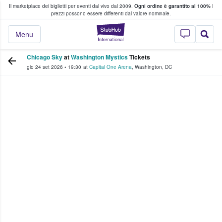
Il marketplace dei biglietti per eventi dal vivo dal 2009.
Ogni ordine è garantito al 100%
I
i fan comprano e vendono biglietti
prezzi possono essere differenti dal valore nominale.
StubHub - Dove i 
Menu
Chicago Sky
at
Washington Mystics
Tickets
gio 24 set 2026
•
19:30
at
Capital One Arena
,
Washington
,
DC