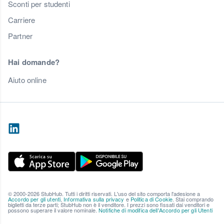
Sconti per studenti
Carriere
Partner
Hai domande?
Aiuto online
© 2000-2026 StubHub. Tutti i diritti riservati. L'uso del sito comporta l'adesione a
Accordo per gli utenti
,
Informativa sulla privacy
e
Politica di Cookie
. Stai comprando
biglietti da terze parti; StubHub non è il venditore. I prezzi sono fissati dai venditori e
possono superare il valore nominale.
Notifiche di modifica dell'Accordo per gli Utenti