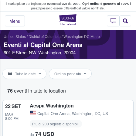
Il marketplace dei biglietti per eventi dal vivo dal 2009.
Ogni ordine è garantito al 100%
I
i fan comprano e vendono biglietti
prezzi possono essere differenti dal valore nominale.
CAPI
StubHub - Dove i 
Menu
United States
/
District of Columbia
/
Washington DC Metro
Eventi al Capital One Arena
601 F Street NW, Washington, 20004
Tutte le date
Ordina per data
76
eventi in tutte le location
Aespa Washington
22 SET
Capital One Arena
,
Washington, DC, US
MAR
8:00 PM
Più di 200 biglietti disponibili
74 USD
da