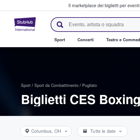
Il marketplace dei biglietti per event
StubHub - Dove i fan comprano 
Sport
Concerti
Teatro e Commed
Sport
/
Sport da Combattimento
/
Pugilato
Biglietti CES Boxin
Columbus, OH
Tutte le date