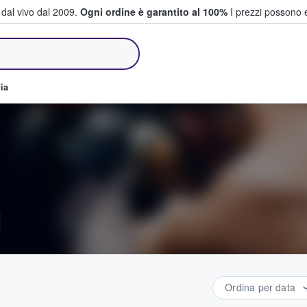
i dal vivo dal 2009.
Ogni ordine è garantito al 100%
I prezzi possono e
e vendono biglietti
ia
g
Ordina per data