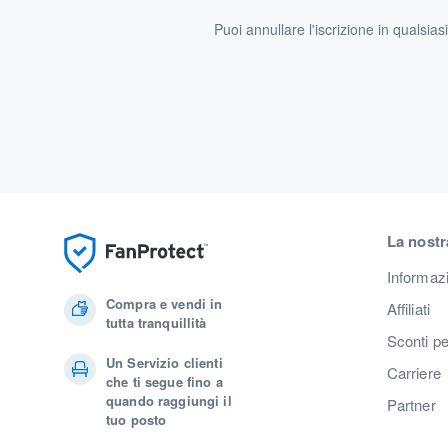
Puoi annullare l'iscrizione in qualsia
La nostr
Informaz
Compra e vendi in
Affiliati
tutta tranquillità
Sconti pe
Un Servizio clienti
Carriere
che ti segue fino a
quando raggiungi il
Partner
tuo posto