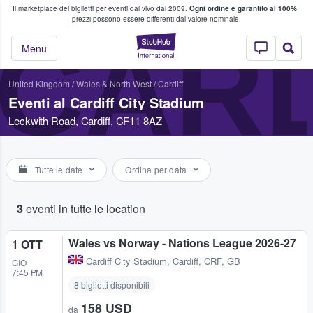
Il marketplace dei biglietti per eventi dal vivo dal 2009.
Ogni ordine è garantito al 100%
I
i fan comprano e vendono biglietti
prezzi possono essere differenti dal valore nominale.
CARD
StubHub - Dove i 
Menu
United Kingdom
/
Wales & North West
/
Cardiff
Eventi al Cardiff City Stadium
Leckwith Road, Cardiff, CF11 8AZ
Tutte le date
Ordina per data
3
eventi in tutte le location
Wales vs Norway - Nations League 2026-27
1 OTT
Cardiff City Stadium
,
Cardiff, CRF, GB
GIO
7:45 PM
8 biglietti disponibili
158 USD
da