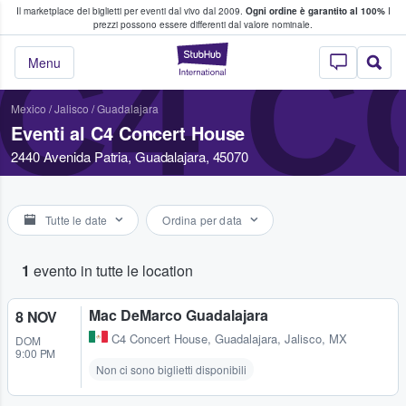
Il marketplace dei biglietti per eventi dal vivo dal 2009.
Ogni ordine è garantito al 100%
I
i fan comprano e vendono biglietti
prezzi possono essere differenti dal valore nominale.
C4 
StubHub - Dove i 
Menu
Mexico
/
Jalisco
/
Guadalajara
Eventi al C4 Concert House
2440 Avenida Patria, Guadalajara, 45070
Tutte le date
Ordina per data
1
evento in tutte le location
Mac DeMarco Guadalajara
8 NOV
C4 Concert House
,
Guadalajara, Jalisco, MX
DOM
9:00 PM
Non ci sono biglietti disponibili