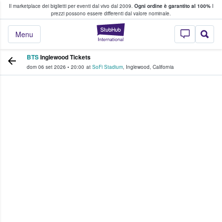
Il marketplace dei biglietti per eventi dal vivo dal 2009.
Ogni ordine è garantito al 100%
I
i fan comprano e vendono biglietti
prezzi possono essere differenti dal valore nominale.
StubHub - Dove i 
Menu
BTS
Inglewood Tickets
dom 06 set 2026
•
20:00
at
SoFi Stadium
,
Inglewood
,
California