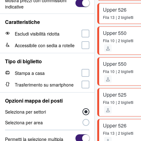
Mostra prezzi con commissioni
indicative
Upper 526
Fila
13
2 biglietti
Caratteristiche
Upper 550
Escludi visibilità ridotta
Fila
10
2 biglietti
Accessibile con sedia a rotelle
Tipo di biglietto
Upper 550
Fila
10
2 biglietti
Stampa a casa
Trasferimento su smartphone
Upper 525
Opzioni mappa dei posti
Fila
10
2 biglietti
Seleziona per settori
Seleziona per area
Upper 526
Fila
13
2 biglietti
Permetti la selezione multipla