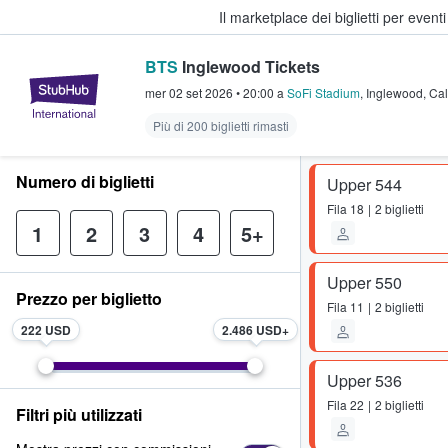
Il marketplace dei biglietti per event
BTS
Inglewood Tickets
StubHub - Dove i fan comprano e 
mer 02 set 2026
•
20:00
a
SoFi Stadium
,
Inglewood
,
Cal
Più di 200 biglietti rimasti
Numero di biglietti
Upper 544
Fila
18
2 biglietti
1
2
3
4
5+
Upper 550
Prezzo per biglietto
Fila
11
2 biglietti
222 USD
2.486 USD
Upper 536
Fila
22
2 biglietti
Filtri più utilizzati