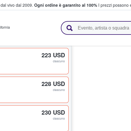
i dal vivo dal 2009.
Ogni ordine è garantito al 100%
I prezzi possono e
vendono biglietti
ifornia
223 USD
ciascuno
228 USD
ciascuno
230 USD
ciascuno