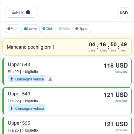
Filtri
USD
1
Field
Lower
Club
Suite
Upper
04
16
50
49
:
:
:
Mancano pochi giorni!
days
hours
min
sec
Upper 543
118 USD
Fila
22
1 biglietto
ciascuno
Consegna veloce
Upper 543
121 USD
Fila
22
1 biglietto
ciascuno
Consegna veloce
Upper 535
121 USD
Fila
25
1 biglietto
ciascuno