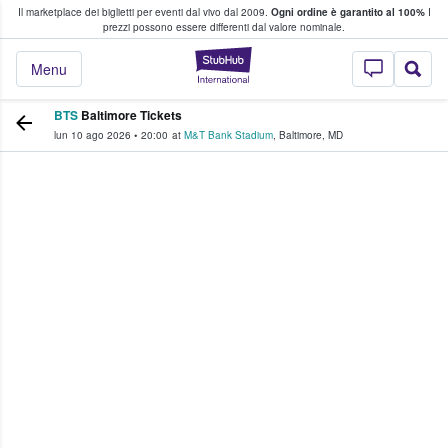
Il marketplace dei biglietti per eventi dal vivo dal 2009.
Ogni ordine è garantito al 100%
I
i fan comprano e vendono biglietti
prezzi possono essere differenti dal valore nominale.
StubHub - Dove i 
Menu
BTS
Baltimore Tickets
lun 10 ago 2026
•
20:00
at
M&T Bank Stadium
,
Baltimore
,
MD