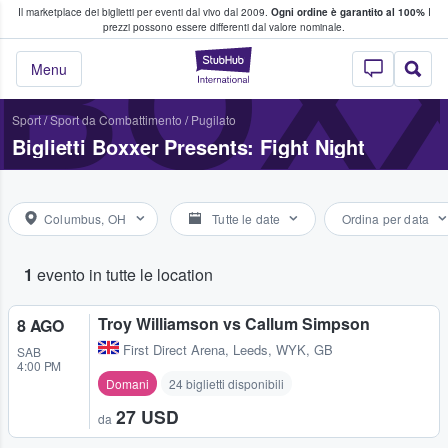
Il marketplace dei biglietti per eventi dal vivo dal 2009.
Ogni ordine è garantito al 100%
I
i fan comprano e vendono biglietti
BOXX
prezzi possono essere differenti dal valore nominale.
StubHub - Dove i 
Menu
Sport
/
Sport da Combattimento
/
Pugilato
Biglietti Boxxer Presents: Fight Night
Columbus, OH
Tutte le date
Ordina per data
1
evento in tutte le location
Troy Williamson vs Callum Simpson
8 AGO
First Direct Arena
,
Leeds, WYK, GB
SAB
4:00 PM
Domani
24 biglietti disponibili
27 USD
da