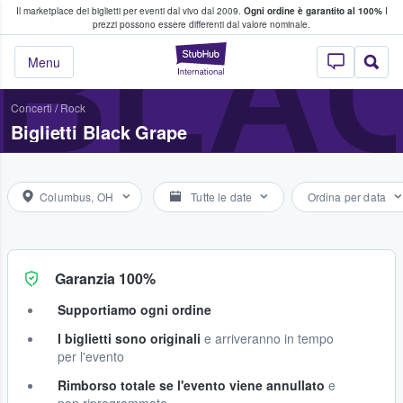
Il marketplace dei biglietti per eventi dal vivo dal 2009.
Ogni ordine è garantito al 100%
I
i fan comprano e vendono biglietti
BLA
prezzi possono essere differenti dal valore nominale.
StubHub - Dove i 
Menu
Concerti
/
Rock
Biglietti Black Grape
Columbus, OH
Tutte le date
Ordina per data
Garanzia 100%
Supportiamo ogni ordine
I biglietti sono originali
e arriveranno in tempo
per l'evento
Rimborso totale se l'evento viene annullato
e