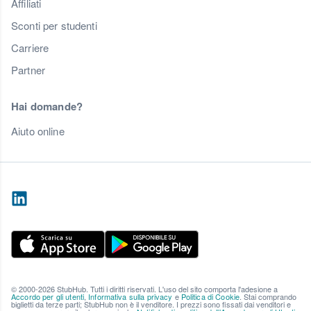
Affiliati
Sconti per studenti
Carriere
Partner
Hai domande?
Aiuto online
© 2000-2026 StubHub. Tutti i diritti riservati. L'uso del sito comporta l'adesione a
Accordo per gli utenti
,
Informativa sulla privacy
e
Politica di Cookie
. Stai comprando
biglietti da terze parti; StubHub non è il venditore. I prezzi sono fissati dai venditori e