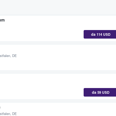
hum
da
114 USD
stfalen, DE
da
59 USD
h
stfalen, DE