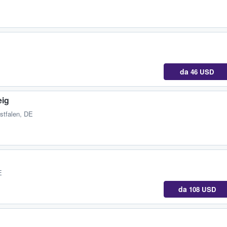
da
46 USD
eig
stfalen, DE
E
da
108 USD