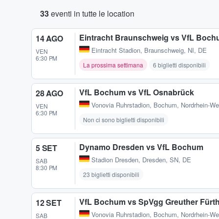
33
eventi in tutte le location
Eintracht Braunschweig vs VfL Boc
14 AGO
Eintracht Stadion
,
Braunschweig, NI, DE
VEN
6:30 PM
La prossima settimana
6 biglietti disponibili
VfL Bochum vs VfL Osnabrück
28 AGO
Vonovia Ruhrstadion
,
Bochum, Nordrhein-We
VEN
6:30 PM
Non ci sono biglietti disponibili
Dynamo Dresden vs VfL Bochum
5 SET
Stadion Dresden
,
Dresden, SN, DE
SAB
8:30 PM
23 biglietti disponibili
VfL Bochum vs SpVgg Greuther Fürt
12 SET
Vonovia Ruhrstadion
,
Bochum, Nordrhein-We
SAB