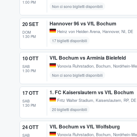
1:00 PM
Non ci sono biglietti disponibili
Hannover 96 vs VfL Bochum
20 SET
Heinz von Heiden Arena
,
Hannover, NI, DE
DOM
1:30 PM
17 biglietti disponibili
VfL Bochum vs Arminia Bielefeld
10 OTT
Vonovia Ruhrstadion
,
Bochum, Nordrhein-We
SAB
1:30 PM
Non ci sono biglietti disponibili
1. FC Kaiserslautern vs VfL Bochum
17 OTT
Fritz Walter Stadium
,
Kaiserslautern, RP, DE
SAB
1:30 PM
20 biglietti disponibili
VfL Bochum vs VfL Wolfsburg
24 OTT
Vonovia Ruhrstadion
,
Bochum, Nordrhein-We
SAB