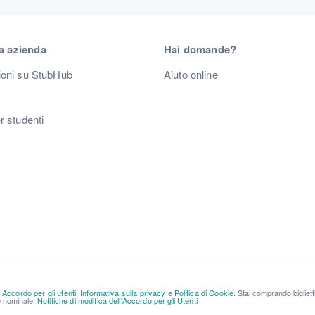
a azienda
Hai domande?
ioni su StubHub
Aiuto online
r studenti
a
Accordo per gli utenti
,
Informativa sulla privacy
e
Politica di Cookie
. Stai comprando bigliet
re nominale.
Notifiche di modifica dell'Accordo per gli Utenti