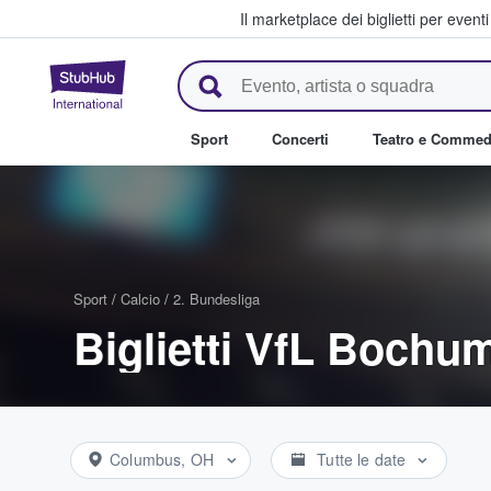
Il marketplace dei biglietti per event
StubHub - Dove i fan comprano 
Sport
Concerti
Teatro e Commed
Sport
/
Calcio
/
2. Bundesliga
Biglietti VfL Bochu
Columbus, OH
Tutte le date