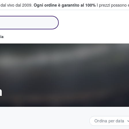
i dal vivo dal 2009.
Ogni ordine è garantito al 100%
I prezzi possono e
e vendono biglietti
ia
m
Ordina per data