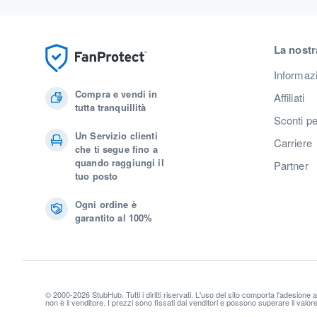
La nostr
Informaz
Compra e vendi in
Affiliati
tutta tranquillità
Sconti pe
Un Servizio clienti
Carriere
che ti segue fino a
quando raggiungi il
Partner
tuo posto
Ogni ordine è
garantito al 100%
© 2000-2026 StubHub. Tutti i diritti riservati. L'uso del sito comporta l'adesione 
non è il venditore. I prezzi sono fissati dai venditori e possono superare il valo