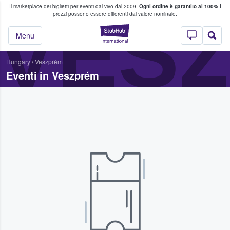
Il marketplace dei biglietti per eventi dal vivo dal 2009.
Ogni ordine è garantito al 100%
I
i fan comprano e vendono biglietti
VES
prezzi possono essere differenti dal valore nominale.
StubHub - Dove i 
Menu
Hungary
/
Veszprém
Eventi in Veszprém