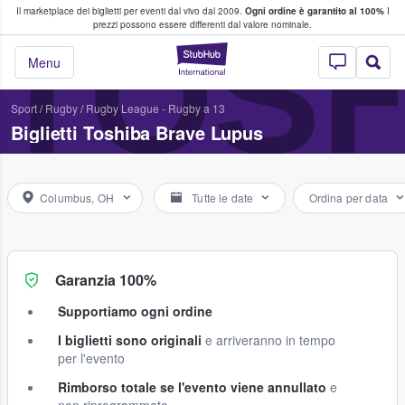
Il marketplace dei biglietti per eventi dal vivo dal 2009.
Ogni ordine è garantito al 100%
I
i fan comprano e vendono biglietti
TOSH
prezzi possono essere differenti dal valore nominale.
StubHub - Dove i 
Menu
Sport
/
Rugby
/
Rugby League - Rugby a 13
Biglietti Toshiba Brave Lupus
Columbus, OH
Tutte le date
Ordina per data
Garanzia 100%
Supportiamo ogni ordine
I biglietti sono originali
e arriveranno in tempo
per l'evento
Rimborso totale se l'evento viene annullato
e