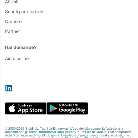
Affiliati
Sconti per studenti
Carriere
Partner
Hai domande?
Aiuto online
© 2000-2026 StubHub. Tutti i diritti riservati. L'uso del sito comporta l'adesione a
Accordo per gli utenti
,
Informativa sulla privacy
e
Politica di Cookie
. Stai comprando
biglietti da terze parti; StubHub non è il venditore. I prezzi sono fissati dai venditori e