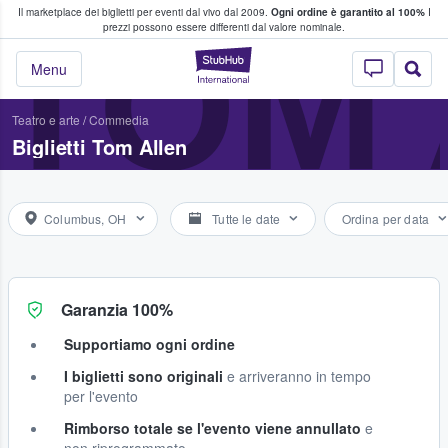
Il marketplace dei biglietti per eventi dal vivo dal 2009.
Ogni ordine è garantito al 100%
I
i fan comprano e vendono biglietti
TOM
prezzi possono essere differenti dal valore nominale.
StubHub - Dove i 
Menu
Teatro e arte
/
Commedia
Biglietti Tom Allen
Columbus, OH
Tutte le date
Ordina per data
Garanzia 100%
Supportiamo ogni ordine
I biglietti sono originali
e arriveranno in tempo
per l'evento
Rimborso totale se l'evento viene annullato
e