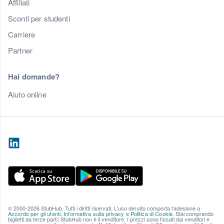
Affiliati
Sconti per studenti
Carriere
Partner
Hai domande?
Aiuto online
© 2000-2026 StubHub. Tutti i diritti riservati. L'uso del sito comporta l'adesione a
Accordo per gli utenti
,
Informativa sulla privacy
e
Politica di Cookie
. Stai comprando
biglietti da terze parti; StubHub non è il venditore. I prezzi sono fissati dai venditori e