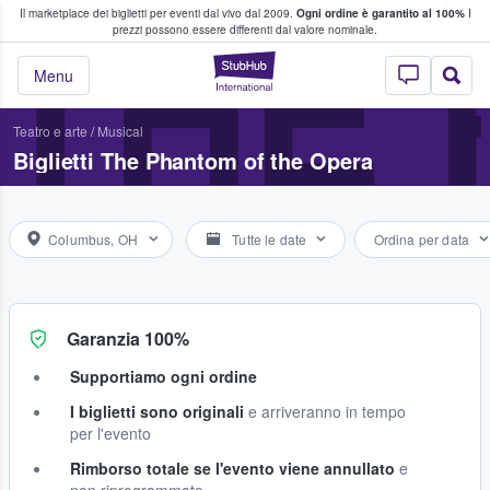
Il marketplace dei biglietti per eventi dal vivo dal 2009.
Ogni ordine è garantito al 100%
I
i fan comprano e vendono biglietti
THE 
prezzi possono essere differenti dal valore nominale.
StubHub - Dove i 
Menu
Teatro e arte
/
Musical
Biglietti The Phantom of the Opera
Columbus, OH
Tutte le date
Ordina per data
Garanzia 100%
Supportiamo ogni ordine
I biglietti sono originali
e arriveranno in tempo
per l'evento
Rimborso totale se l'evento viene annullato
e